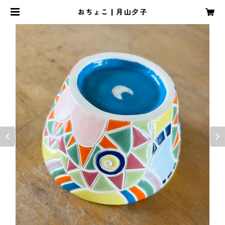
おちょこ | 月山夕子