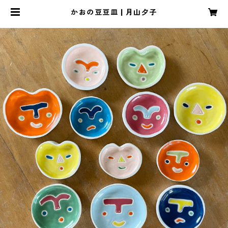
かおの豆豆皿 | 月山夕子